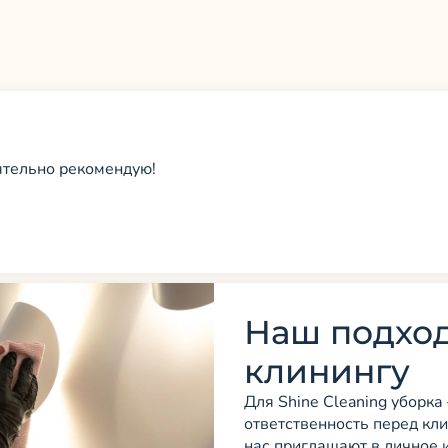
ятельно рекомендую!
Наш подход
клинингу
Для Shine Cleaning уборка
ответственность перед кл
нас приглашают в личное 