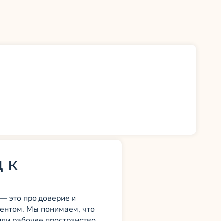
Р
 к
 — это про доверие и
иентом. Мы понимаем, что
или рабочее пространство.