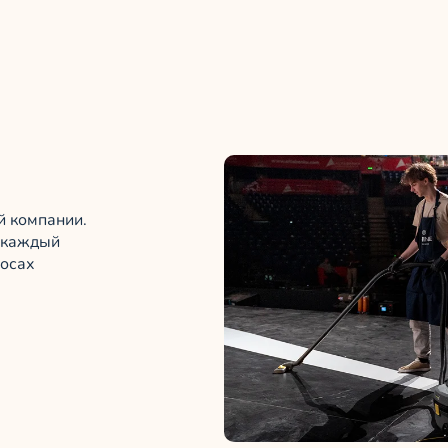
й компании.
м каждый
росах