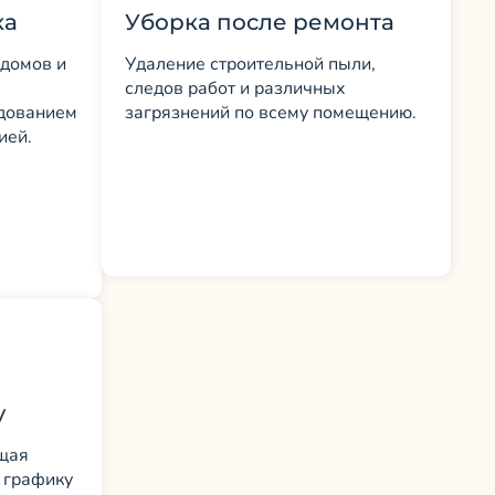
ка
Уборка после ремонта
 домов и
Удаление строительной пыли,
следов работ и различных
дованием
загрязнений по всему помещению.
ией.
у
щая
о графику