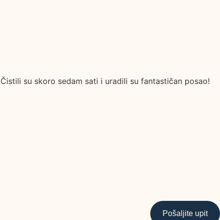
istili su skoro sedam sati i uradili su fantastičan posao!
Pošaljite upit