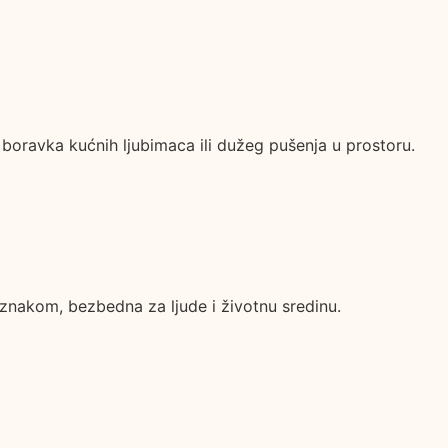
 boravka kućnih ljubimaca ili dužeg pušenja u prostoru.
 oznakom, bezbedna za ljude i životnu sredinu.