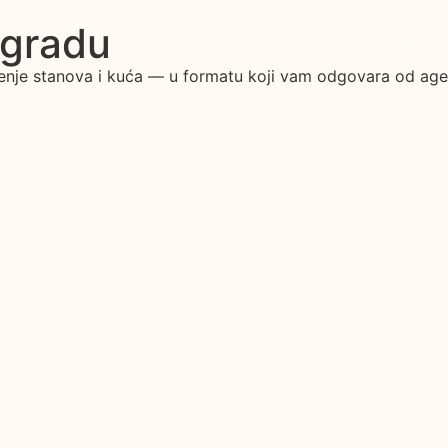
ogradu
enje stanova i kuća — u formatu koji vam odgovara od age