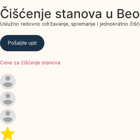
Čišćenje stanova u Be
Uslužno redovno održavanje, spremanje i jednokratno čišć
Pošaljite upit
Cene za čišćenje stanova