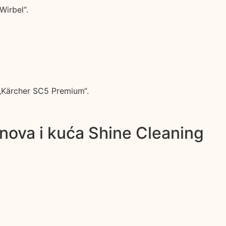
Wirbel“.
 „Kärcher SC5 Premium“.
anova i kuća Shine Cleaning