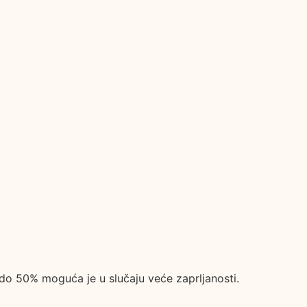
 do 50% moguća je u slučaju veće zaprljanosti.