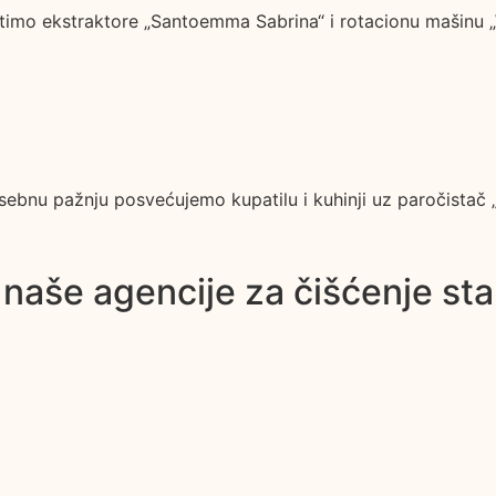
ristimo ekstraktore „Santoemma Sabrina“ i rotacionu mašinu „
Posebnu pažnju posvećujemo kupatilu i kuhinji uz paročistač
a naše agencije za čišćenje st