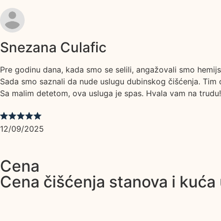
Snezana Culafic
Pre godinu dana, kada smo se selili, angažovali smo hemijsk
Sada smo saznali da nude uslugu dubinskog čišćenja. Tim od
Sa malim detetom, ova usluga je spas. Hvala vam na trudu!
12/09/2025
Cena
Cena čišćenja stanova i kuća