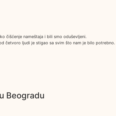
o čišćenje nameštaja i bili smo oduševljeni.
 četvoro ljudi je stigao sa svim što nam je bilo potrebno. Č
 u Beogradu