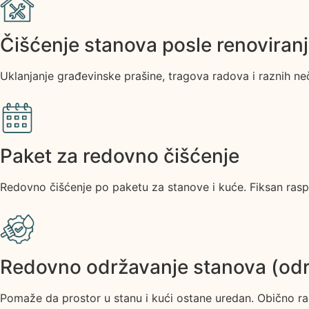
Čišćenje stanova posle renoviran
Uklanjanje građevinske prašine, tragova radova i raznih ne
Paket za redovno čišćenje
Redovno čišćenje po paketu za stanove i kuće. Fiksan raspor
Redovno održavanje stanova (odr
Pomaže da prostor u stanu i kući ostane uredan. Obično rad