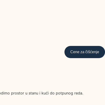
Cene za čišćenje
vodimo prostor u stanu i kući do potpunog reda.