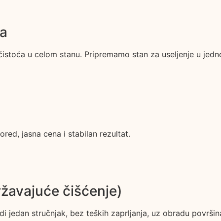
ja
čistoća u celom stanu. Pripremamo stan za useljenje u jedno
ed, jasna cena i stabilan rezultat.
žavajuće čišćenje)
i jedan stručnjak, bez teških zaprljanja, uz obradu površin